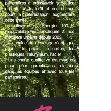
partenaires à promouvoir la gestion
durable de la forê
t et nos actions
pour la
reforestation augmentent
cette année.
- L'utilisation des Énergies 100 %
renouvelable est
appliquée
à nos
mobiliers urbains
depuis
2023.
- La
chaîne de recyclage s'applique
pour : l
e papier, le carton, les
plastiques, l'aluminium, l'acier
- Une charte
qualitative est mise en
place pour garantir les relations
dans les équipes et avec tous les
partenaires.