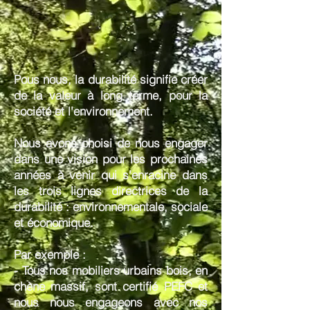
Pous nous, la durabilité signifie créer
de la valeur à long terme, pour la
société et l'environnement.
Nous avons choisi de nous engager
dans une vision pour les prochaines
années à venir qui s'enracine dans
les trois lignes directrices de la
durabilité : environnementale, sociale
et économique.
Par exemple :
- Tous nos mobiliers urbains bois,
en
chè
ne
massif, sont
certifié PEFC et
nous nous engageons avec nos