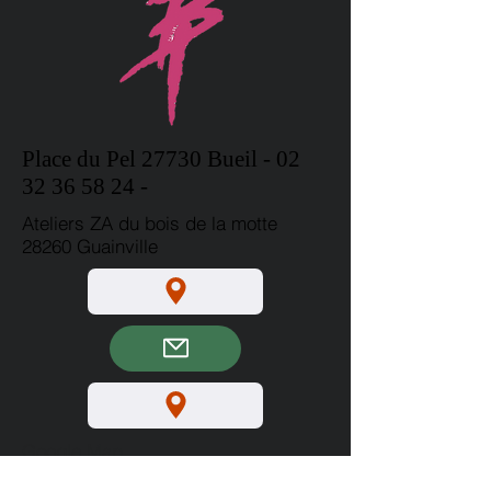
Place du
Pel
27730 Bueil -
02
32 36 58 24
-
Ateliers ZA du bois de la motte
28260 Guainville
Google Map