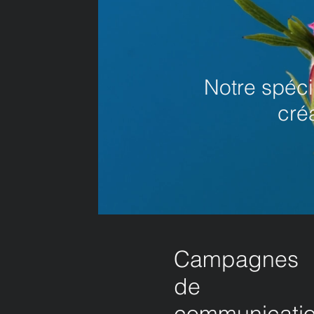
Notre spéc
cré
Campagnes
de
communicati