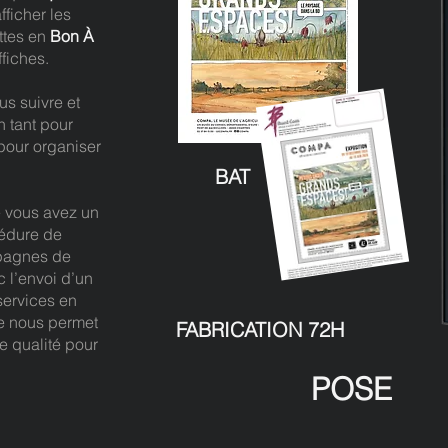
fficher les
ttes en
Bon À
ffiches.
s suivre et
 tant pour
pour organiser
BAT
e vous avez un
cédure de
mpagnes de
 l’envoi d’un
services en
e nous permet
FABRICATION 72H
e qualité pour
POSE