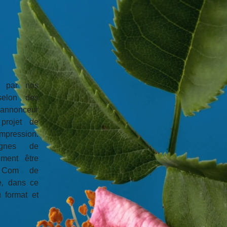
s par nos
selon des
'annonceur
projet de
mpression.
gnes de
ement être
s Com de
e, dans ce
 format et