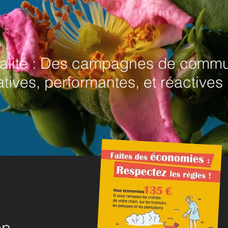
ialité : Des campagnes de commu
atives, performantes, et réactives 
on