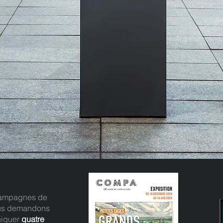
 campagnes de
ous demandons
niquer
quatre