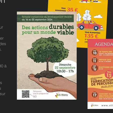
ur
er
 des
es.
30 à
s
es
u
sur