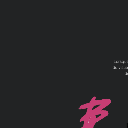
Lorsque
du visue
d