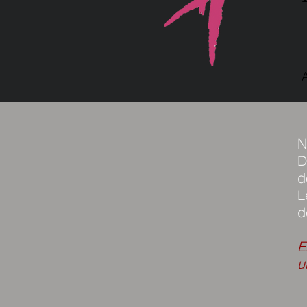
N
D
d
L
d
​
u