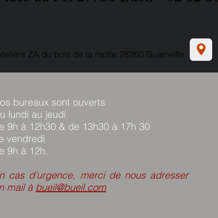
Ateliers ZA du bois de la motte 28260 Guainville
os bureaux sont ouverts
u lundi au jeudi
e 9h à 12h30 & de 13h30 à 17h 30
e vendredi
e 9h à 12h.
En cas d’urgence, merci de nous adresser
n mail à
bueil@bueil.com