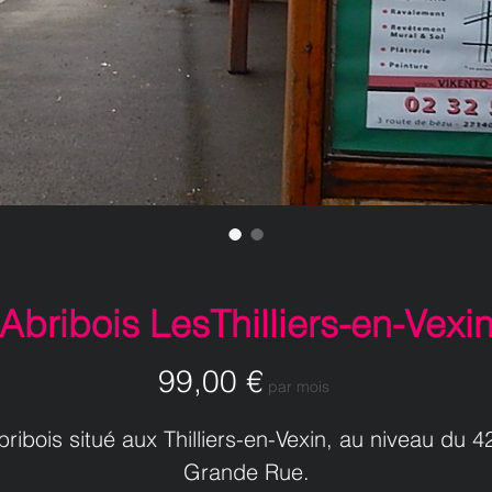
Abribois LesThilliers-en-Vexi
Prix
99,00 €
par mois
bribois situé aux Thilliers-en-Vexin, au niveau du 42
Grande Rue.