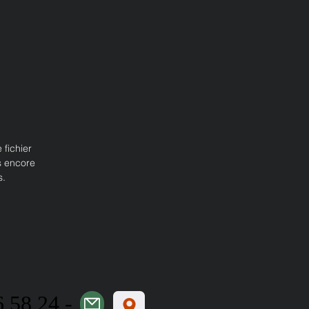
fichier 
s encore 
. 
6 58 24 -