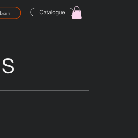
Catalogue
rbain
es