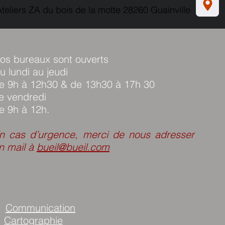
Ateliers ZA du bois de la motte 28260 Guainville
os bureaux sont ouverts
u lundi au jeudi
e 9h à 12h30 & de 13h30 à 17h 30
e vendredi
e 9h à 12h.
En cas d’urgence, merci de nous adresser
n mail à
bueil@bueil.com
Communication
Cartographie