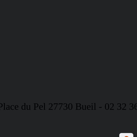
Place du
Pel
27730 Bueil - 02 32 3