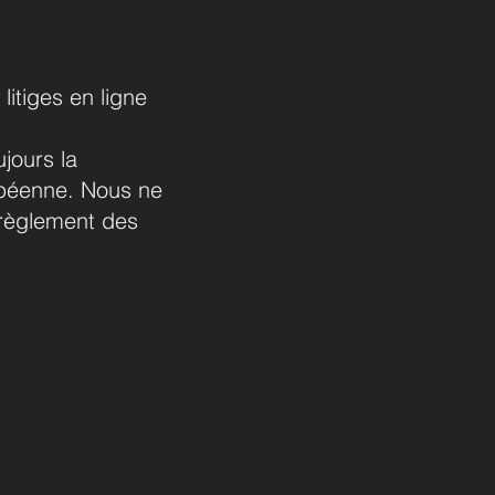
itiges en ligne
jours la
ropéenne. Nous ne
 règlement des