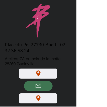
vous souhaitez afficher sur ce 
support. Si vous ne possédez pas 
encore de visuel, nous nous ferons 
un plaisir de le créer gratuitement 
pour vous. 
Place du
Pel
27730 Bueil -
02
32 36 58 24
-
Ateliers ZA du bois de la motte
28260 Guainville