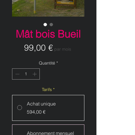
Mât bois Bueil
Prix
99,00 €
par mois
Quantité
*
Tarifs
*
Achat unique
594,00 €
Abonnement mensuel