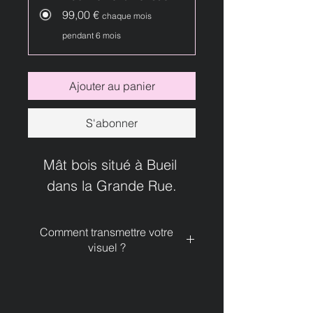
99,00 €
chaque mois
pendant 6 mois
Ajouter au panier
S'abonner
Mât bois situé à Bueil 
dans la Grande Rue.
Comment transmettre votre
visuel ?
Lorsque votre achat sera finalisé, 
nous vous contacterons afin de 
récupérer le fichier du visuel que 